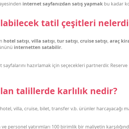
ayesinden
internet sayfanızdan satış yapmak
bu kadar ko
abilecek tatil çeşitleri nelerdi
en
hotel satışı
,
villa satışı
,
tur satışı
,
cruise satışı
,
araç ki
rününü
internetten satabilir
.
sayfalarını hazırlamak için seçecekleri partnerdir. Reserve s
an talillerde karlılık nedir?
hotel, villa, cruise, bilet, transfer v.b. ürünler harcayacağı m
ve personel yatırımları 100 birimlik bir maliyetin karşılığında