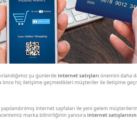
zırlandığımız şu günlerde
internet satışları
önemini daha da
a önce hiç iletişime geçmedikleri müşteriler ile iletişime geç
 yapılandırılmış internet sayfaları ile yeni gelem müşteriler
 acentemiz marka bilinirliğinin yanısıra
internet satışlarının